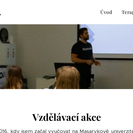
.
Úvod
Tera
Vzdělávací akce
2016, kdy jsem začal vyučovat na Masarykově univerzit