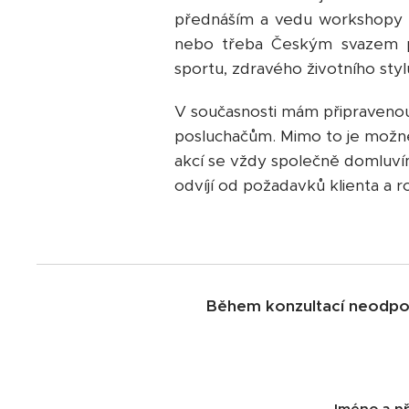
přednáším a vedu workshopy pr
nebo třeba Českým svazem pl
sportu, zdravého životního stylu
V současnosti mám připravenou 
posluchačům. Mimo to je možné
akcí se vždy společně domluví
odvíjí od požadavků klienta a 
Během konzultací neodpov
Jméno a př