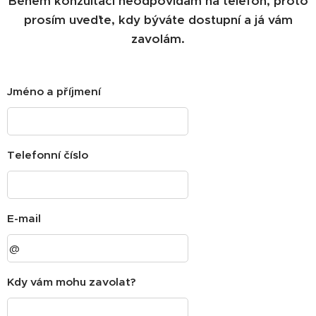
Během konzultací neodpovídám na telefon, proto
prosím uveďte, kdy býváte dostupní a já vám
zavolám.
Jméno a příjmení
Telefonní číslo
E-mail
Kdy vám mohu zavolat?